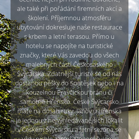
ale také při pořádání firemních akcí a
školení. Příjemnou atmosféru
ubytování dokresluje naše restaurace
s krbem a letní terasou. Přímo u
hotelu se napojíte na turistické
značky, které Vás zavedou do všech
malebných částí Českosaského
Švýcarska. Zdatnější turisté se od nás
dostanou pěšky do Soutěsek nebo i na
kouzelnou Pravčickou bránu či
samotné Hřensko. České Švýcarsko
máte na dosah ruky. Janov u Hřenska
je jednou z nejvyhledávanějších lokalit
v Českém Švýcarsku a letní sezóna se
vždy rychle zaplní. Doporučujeme