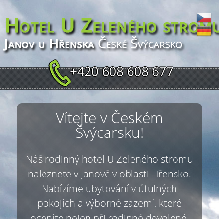
Vítejte v Českém
Švýcarsku!
Náš rodinný hotel U Zeleného stromu
naleznete v Janově v oblasti Hřensko.
Nabízíme ubytování v útulných
pokojích a výborné zázemí, které
oceníte nejen při rodinné dovolené,