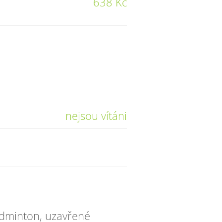
638 Kč
nejsou vítáni
badminton, uzavřené