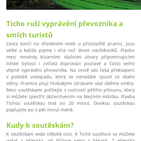
Ticho ruší vyprávění převozníka a
smích turistů
Cesta končí na dřevěném mole u přístaviště pramic. Jsou
velké a každá pojme i více než deset návštěvníků. Plavbu
mezi mnohdy bizarními skalními útvary připomínajícími
lidské bytosti i zvířata doprovází poutavé a často velmi
vtipné vyprávění převozníka. Na cestě vás čeká překvapení
v podobě vodopádu, který se nenadále spustí ze skalní
stěny. Pramice plují hlubokými útrobami skal oběma směry.
Mezi soutěskami počítejte s nutností pěšího přesunu, který
si můžete zpestřit občerstvením na Mezním můstku. Plavba
Tichou soutěskou trvá asi 20 minut, Divokou soutěskou
poplujete asi o pět minut méně.
Kudy k soutěskám?
K soutěskám vede několik cest. K Tiché soutěsce se můžete
vydat z Hřenska, od Růžové nebo z Mezné. Z Hřenska