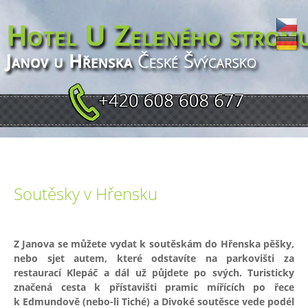
Soutěsky v Hřensku
Z Janova se můžete vydat k soutěskám do Hřenska pěšky,
nebo sjet autem, které odstavíte na parkovišti za
restaurací Klepáč a dál už půjdete po svých. Turisticky
značená cesta k přístavišti pramic mířících po řece
k Edmundově (nebo-li Tiché) a Divoké soutěsce vede podél