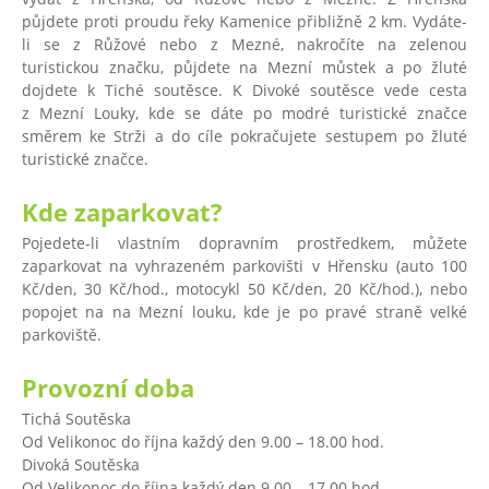
půjdete proti proudu řeky Kamenice přibližně 2 km. Vydáte-
li se z Růžové nebo z Mezné, nakročíte na zelenou
turistickou značku, půjdete na Mezní můstek a po žluté
dojdete k Tiché soutěsce. K Divoké soutěsce vede cesta
z Mezní Louky, kde se dáte po modré turistické značce
směrem ke Strži a do cíle pokračujete sestupem po žluté
turistické značce.
Kde zaparkovat?
Pojedete-li vlastním dopravním prostředkem, můžete
zaparkovat na vyhrazeném parkovišti v Hřensku (auto 100
Kč/den, 30 Kč/hod., motocykl 50 Kč/den, 20 Kč/hod.), nebo
popojet na na Mezní louku, kde je po pravé straně velké
parkoviště.
Provozní doba
Tichá Soutěska
Od Velikonoc do října každý den 9.00 – 18.00 hod.
Divoká Soutěska
Od Velikonoc do října každý den 9.00 – 17.00 hod.